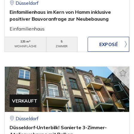
Düsseldorf
Einfamilienhaus im Kern von Hamm inklusive
positiver Bauvoranfrage zur Neubebauung
Einfamilienhaus
125 m²
5
WOHNFLÄCHE
ZIMMER
VERKAUFT
Düsseldorf
Düsseldorf-Unterbilk! Sanierte 3-Zimmer-