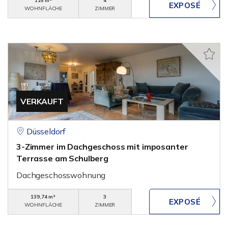
115 m²
4
WOHNFLÄCHE
ZIMMER
VERKAUFT
Düsseldorf
3-Zimmer im Dachgeschoss mit imposanter
Terrasse am Schulberg
Dachgeschosswohnung
139,74 m²
3
WOHNFLÄCHE
ZIMMER