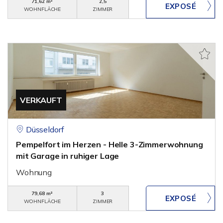
71,62 m²
2,5
WOHNFLÄCHE
ZIMMER
VERKAUFT
Düsseldorf
Pempelfort im Herzen - Helle 3-Zimmerwohnung
mit Garage in ruhiger Lage
Wohnung
79,68 m²
3
WOHNFLÄCHE
ZIMMER