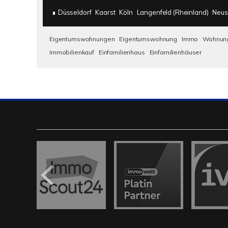
Düsseldorf
Kaarst
Köln
Langenfeld (Rheinland)
Neus
Eigentumswohnungen
Eigentumswohnung
Immo
Wohnun
Immobilienkauf
Einfamilienhaus
Einfamilienhäuser