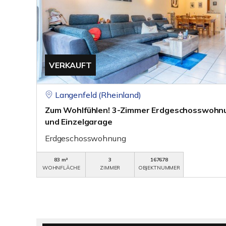
VERKAUFT
Langenfeld (Rheinland)
Zum Wohlfühlen! 3-Zimmer Erdgeschosswohn
und Einzelgarage
Erdgeschosswohnung
83 m²
3
167678
WOHNFLÄCHE
ZIMMER
OBJEKTNUMMER