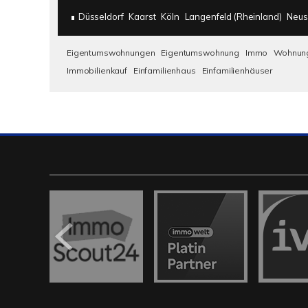
Düsseldorf
Kaarst
Köln
Langenfeld (Rheinland)
Neus
Eigentumswohnungen
Eigentumswohnung
Immo
Wohnun
Immobilienkauf
Einfamilienhaus
Einfamilienhäuser