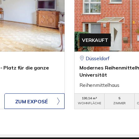
VERKAUFT
Düsseldorf
 Platz für die ganze
Modernes Reihenmittelha
Universität
Reihenmittelhaus
130,14 m²
5
ZUM EXPOSÉ
WOHNFLÄCHE
ZIMMER
O