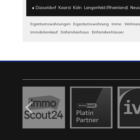
Düsseldorf
Kaarst
Köln
Langenfeld (Rheinland)
Neus
Eigentumswohnungen
Eigentumswohnung
Immo
Wohnun
Immobilienkauf
Einfamilienhaus
Einfamilienhäuser