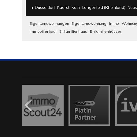
Düsseldorf
Kaarst
Köln
Langenfeld (Rheinland)
Neus
Eigentumswohnungen
Eigentumswohnung
Immo
Wohnun
Immobilienkauf
Einfamilienhaus
Einfamilienhäuser