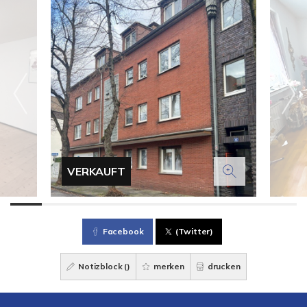
VERKAUFT
Facebook
(Twitter)
Notizblock (
)
merken
drucken