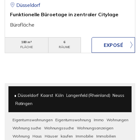
Düsseldorf
Funktionelle Büroetage in zentraler Citylage
Bürofläche
180 m²
6
FLÄCHE
RÄUME
Düsseldorf
Kaarst
Köln
Langenfeld (Rheinland)
Neuss
Ratingen
Eigentumswohnungen
Eigentumswohnung
Immo
Wohnungen
Wohnung suche
Wohnungssuche
Wohnungsanzeigen
Wohnung
Haus
Häuser
kaufen
Immobilie
Immobilien