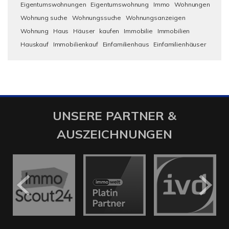
Eigentumswohnungen
Eigentumswohnung
Immo
Wohnungen
Wohnung suche
Wohnungssuche
Wohnungsanzeigen
Wohnung
Haus
Häuser
kaufen
Immobilie
Immobilien
Hauskauf
Immobilienkauf
Einfamilienhaus
Einfamilienhäuser
UNSERE PARTNER &
AUSZEICHNUNGEN