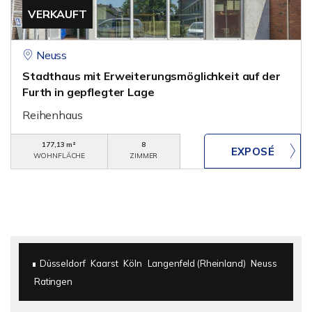
VERKAUFT
Neuss
Stadthaus mit Erweiterungsmöglichkeit auf der
Furth in gepflegter Lage
Reihenhaus
177,13 m²
8
WOHNFLÄCHE
ZIMMER
Düsseldorf
Kaarst
Köln
Langenfeld (Rheinland)
Neuss
Ratingen