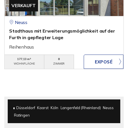
VERKAUFT
Neuss
Stadthaus mit Erweiterungsmöglichkeit auf der
Furth in gepflegter Lage
Reihenhaus
177,13 m²
8
WOHNFLÄCHE
ZIMMER
Düsseldorf
Kaarst
Köln
Langenfeld (Rheinland)
Neuss
Ratingen