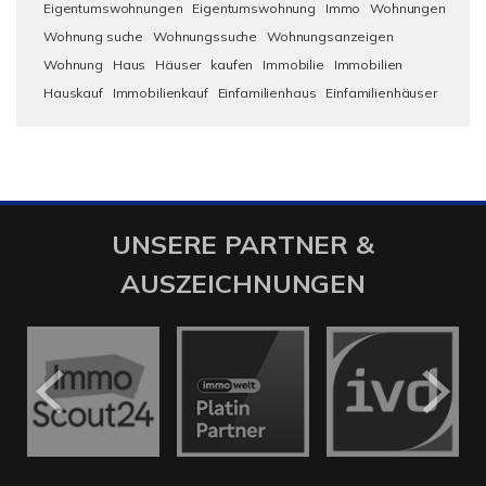
Eigentumswohnungen
Eigentumswohnung
Immo
Wohnungen
Wohnung suche
Wohnungssuche
Wohnungsanzeigen
Wohnung
Haus
Häuser
kaufen
Immobilie
Immobilien
Hauskauf
Immobilienkauf
Einfamilienhaus
Einfamilienhäuser
UNSERE PARTNER &
AUSZEICHNUNGEN