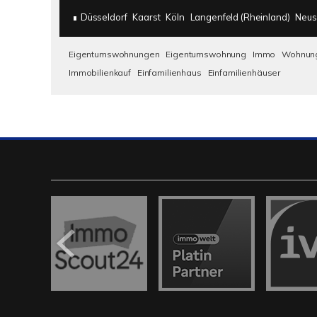
Düsseldorf
Kaarst
Köln
Langenfeld (Rheinland)
Neus
Eigentumswohnungen
Eigentumswohnung
Immo
Wohnun
Immobilienkauf
Einfamilienhaus
Einfamilienhäuser