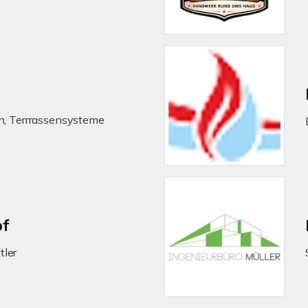
en, Terrrassensysteme
f
tler