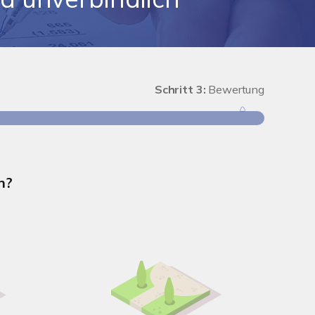
Schritt 3:
Bewertung
Schritt 1
n?
Wie groß