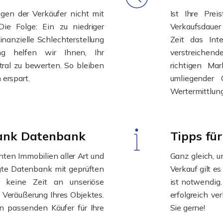
ngen der Verkäufer nicht mit
Ist Ihre Prei
ie Folge: Ein zu niedriger
Verkaufsdauer 
nanzielle Schlechterstellung
Zeit das Int
ung helfen wir Ihnen, Ihr
verstreichend
tral zu bewerten. So bleiben
richtigen Ma
erspart.
umliegender
Wertermittlung
dank Datenbank
Tipps fü
nten Immobilien aller Art und
Ganz gleich, 
gte Datenbank mit geprüften
Verkauf gilt e
er keine Zeit an unseriöse
ist notwendig.
 Veräußerung Ihres Objektes.
erfolgreich v
en passenden Käufer für Ihre
Sie gerne!