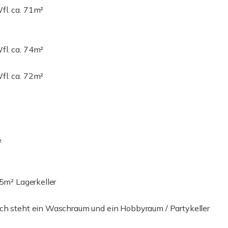
fl. ca. 71m²
fl. ca. 74m²
fl. ca. 72m²
²
65m² Lagerkeller
ich steht ein Waschraum und ein Hobbyraum / Partykeller