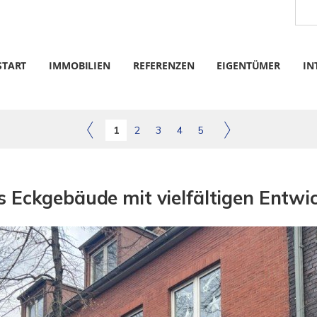
START
IMMOBILIEN
REFERENZEN
EIGENTÜMER
IN
1
2
3
4
5
s Eckgebäude mit vielfältigen Entwi