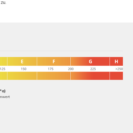
zu.
*a)
nnwert