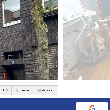
ock (
)
merken
drucken