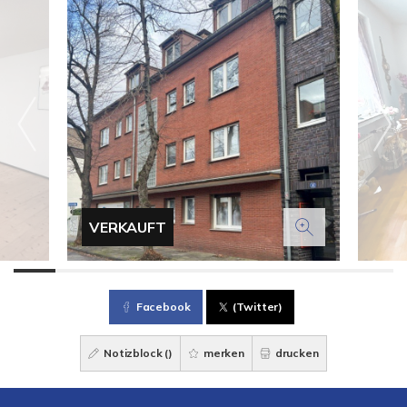
VERKAUFT
Facebook
(Twitter)
Notizblock (
)
merken
drucken