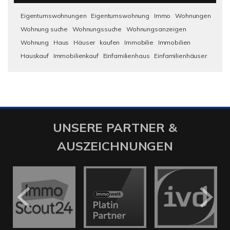
Eigentumswohnungen
Eigentumswohnung
Immo
Wohnungen
Wohnung suche
Wohnungssuche
Wohnungsanzeigen
Wohnung
Haus
Häuser
kaufen
Immobilie
Immobilien
Hauskauf
Immobilienkauf
Einfamilienhaus
Einfamilienhäuser
UNSERE PARTNER &
AUSZEICHNUNGEN