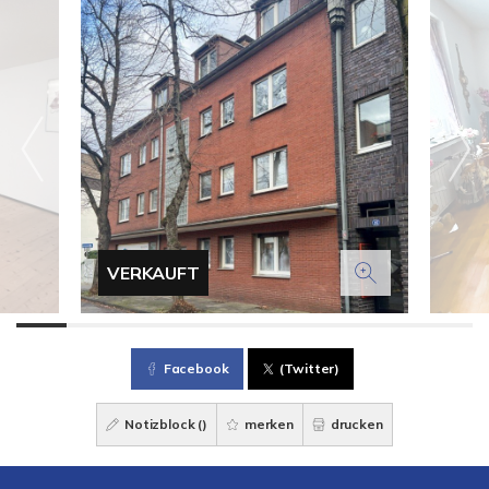
VERKAUFT
Facebook
(Twitter)
Notizblock (
)
merken
drucken