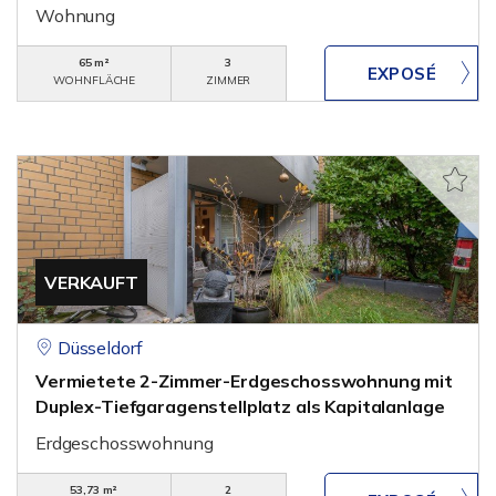
Wohnung
65 m²
3
WOHNFLÄCHE
ZIMMER
VERKAUFT
Düsseldorf
Vermietete 2-Zimmer-Erdgeschosswohnung mit
Duplex-Tiefgaragenstellplatz als Kapitalanlage
Erdgeschosswohnung
53,73 m²
2