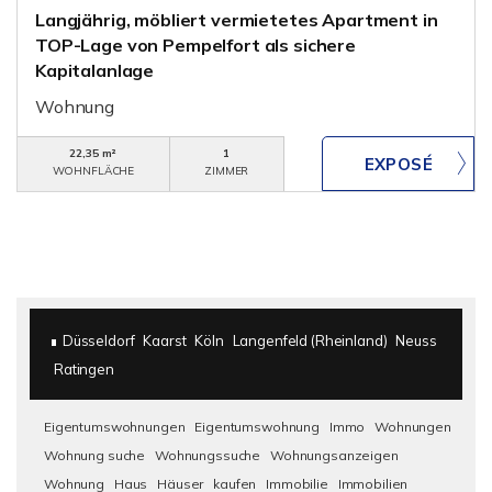
Langjährig, möbliert vermietetes Apartment in
TOP-Lage von Pempelfort als sichere
Kapitalanlage
Wohnung
22,35 m²
1
WOHNFLÄCHE
ZIMMER
Düsseldorf
Kaarst
Köln
Langenfeld (Rheinland)
Neuss
Ratingen
Eigentumswohnungen
Eigentumswohnung
Immo
Wohnungen
Wohnung suche
Wohnungssuche
Wohnungsanzeigen
Wohnung
Haus
Häuser
kaufen
Immobilie
Immobilien