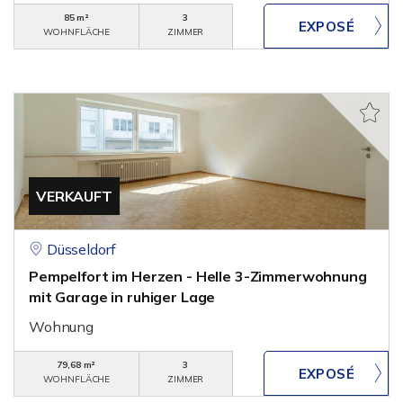
85 m²
3
WOHNFLÄCHE
ZIMMER
VERKAUFT
Düsseldorf
Pempelfort im Herzen - Helle 3-Zimmerwohnung
mit Garage in ruhiger Lage
Wohnung
79,68 m²
3
WOHNFLÄCHE
ZIMMER