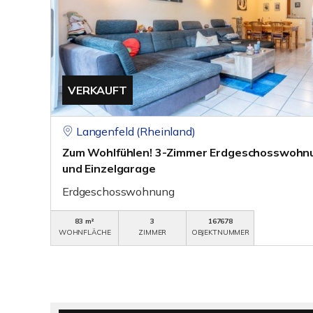
VERKAUFT
Langenfeld (Rheinland)
Zum Wohlfühlen! 3-Zimmer Erdgeschosswohn
und Einzelgarage
Erdgeschosswohnung
83 m²
3
167678
WOHNFLÄCHE
ZIMMER
OBJEKTNUMMER