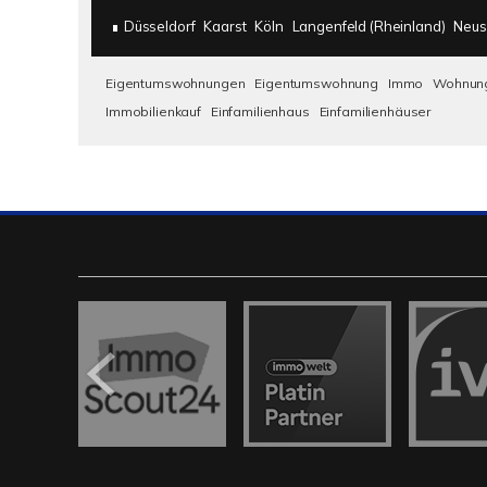
Düsseldorf
Kaarst
Köln
Langenfeld (Rheinland)
Neus
Eigentumswohnungen
Eigentumswohnung
Immo
Wohnun
Immobilienkauf
Einfamilienhaus
Einfamilienhäuser