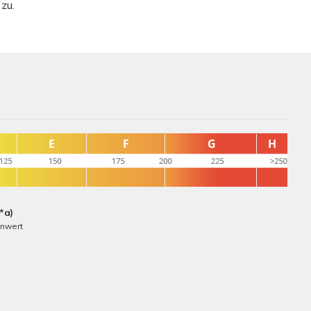
zu.
*a)
nnwert