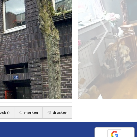
ock (
)
merken
drucken