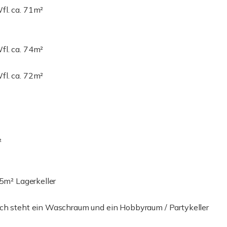
fl. ca. 71m²
fl. ca. 74m²
fl. ca. 72m²
²
65m² Lagerkeller
ich steht ein Waschraum und ein Hobbyraum / Partykeller