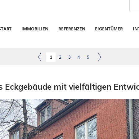
START
IMMOBILIEN
REFERENZEN
EIGENTÜMER
IN
1
2
3
4
5
s Eckgebäude mit vielfältigen Entwi