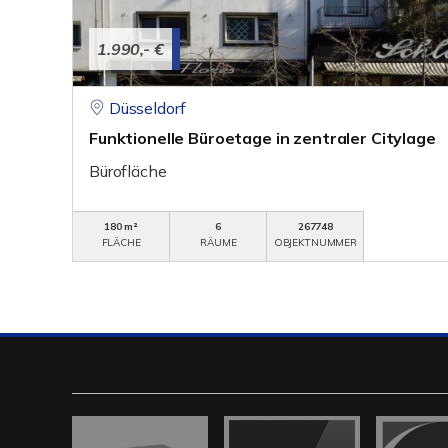
1.990,- €
Düsseldorf
Funktionelle Büroetage in zentraler Citylage
Bürofläche
180 m²
6
267748
FLÄCHE
RÄUME
OBJEKTNUMMER