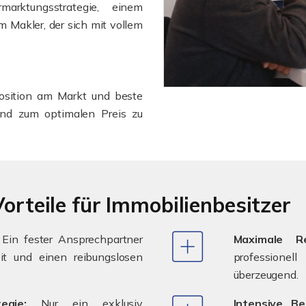
arktungsstrategie, einem
m Makler, der sich mit vollem
 Position am Markt und beste
 und zum optimalen Preis zu
Vorteile für Immobilienbesitzer
Ein fester Ansprechpartner
Maximale Re
eit und einen reibungslosen
professionel
überzeugend.
egie:
Nur ein exklusiv
Intensive Be