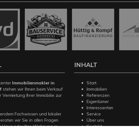
L
INHALT
tenter
Immobilienmakler in
Start
f
stehen wir Ihnen beim Verkauf
Immobilien
r Vermietung Ihrer Immobilie zur
Referenzen
Eigentümer
Interessenten
sendem Fachwissen und lokaler
Service
beraten wir Sie in allen Fragen
Über uns
r Haus oder Ihre Wohnung in
Kontakt
. Sprechen Sie uns an - wir sind