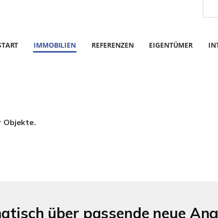
START
IMMOBILIEN
REFERENZEN
EIGENTÜMER
IN
r Objekte.
matisch über passende neue An