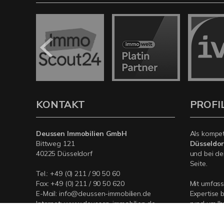
KONTAKT
PROFI
Deussen Immobilien GmbH
Als kompe
Bittweg 121
Düsseldor
40225 Düsseldorf
und bei de
Seite.
Tel.:
+49 (0) 211 / 90 50 60
Fax: +49 (0) 211 / 90 50 620
Mit umfas
E-Mail:
info@deussen-immobilien.de
Expertise 
Internet:
www.deussen-immobilien.de
rund um Ih
Düsseldorf
für Sie da.