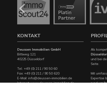
KONTAKT
PROFI
Deussen Immobilien GmbH
Als kompe
Bittweg 121
Düsseldor
40225 Düsseldorf
und bei de
Seite.
Tel.:
+49 (0) 211 / 90 50 60
Fax: +49 (0) 211 / 90 50 620
Mit umfas
E-Mail:
info@deussen-immobilien.de
Expertise 
Internet:
www.deussen-immobilien.de
rund um Ih
Düsseldorf
für Sie da.
© Deussen Immobilien GmbH
Powered by Immonia GmbH