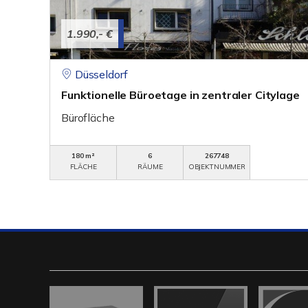
1.990,- €
Düsseldorf
Funktionelle Büroetage in zentraler Citylage
Bürofläche
180 m²
6
267748
FLÄCHE
RÄUME
OBJEKTNUMMER