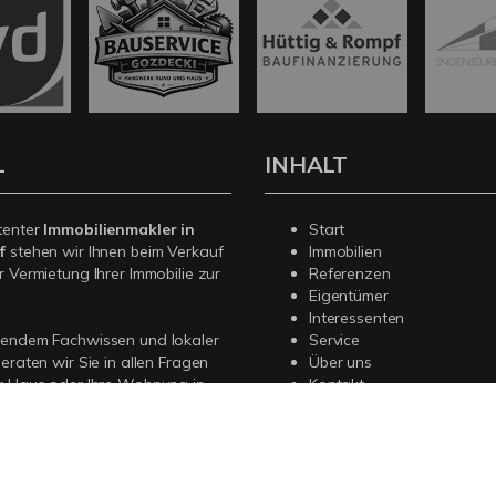
L
INHALT
tenter
Immobilienmakler in
Start
f
stehen wir Ihnen beim Verkauf
Immobilien
r Vermietung Ihrer Immobilie zur
Referenzen
Eigentümer
Interessenten
sendem Fachwissen und lokaler
Service
beraten wir Sie in allen Fragen
Über uns
r Haus oder Ihre Wohnung in
Kontakt
. Sprechen Sie uns an - wir sind
Impressum
Datenschutz
Sitemap
Widerrufsbelehrung
Vert