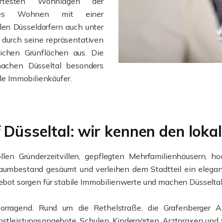
hrtesten Wohnlagen der
enes Wohnen mit einer
elen Düsseldorfern auch unter
 durch seine repräsentativen
ichen Grünflächen aus. Die
machen Düsseltal besonders
lle Immobilienkäufer.
 Düsseltal: wir kennen den lok
llen Gründerzeitvillen, gepflegten Mehrfamilienhäusern,
umbestand gesäumt und verleihen dem Stadtteil ein elegan
 sorgen für stabile Immobilienwerte und machen Düsseltal z
ervorragend. Rund um die Rethelstraße, die Grafenberger 
stleistungsangebote. Schulen, Kindergärten, Arztpraxen und 