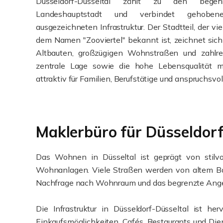
Düsseldorf-Düsseltal zählt zu den bege
Landeshauptstadt und verbindet gehob
ausgezeichneten Infrastruktur. Der Stadtteil, der vi
dem Namen "Zooviertel" bekannt ist, zeichnet sich
Altbauten, großzügigen Wohnstraßen und zahlre
zentrale Lage sowie die hohe Lebensqualität 
attraktiv für Familien, Berufstätige und anspruchsvo
Maklerbüro für Düsseldorf
Das Wohnen in Düsseltal ist geprägt von stilvo
Wohnanlagen. Viele Straßen werden von altem Ba
Nachfrage nach Wohnraum und das begrenzte Angebot
Die Infrastruktur in Düsseldorf-Düsseltal ist h
Einkaufsmöglichkeiten, Cafés, Restaurants und Dien