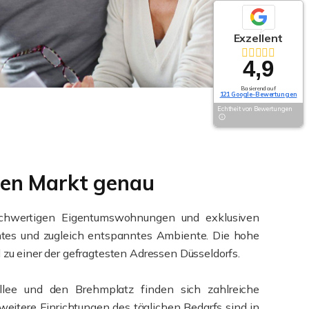
Exzellent
4,9
Basierend auf
121 Google-Bewertungen
Echtheit von Bewertungen
alen Markt genau
 hochwertigen Eigentumswohnungen und exklusiven
tes und zugleich entspanntes Ambiente. Die hohe
u einer der gefragtesten Adressen Düsseldorfs.
Allee und den Brehmplatz finden sich zahlreiche
weitere Einrichtungen des täglichen Bedarfs sind in