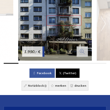
1.990,- €
Facebook
(Twitter)
Notizblock (
)
merken
drucken