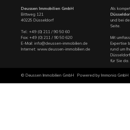
Deussen Immobilien GmbH
Als kompe
Bittweg 121
Düsseldor
40225 Düsseldorf
und bei de
Seite.
Tel.:
+49 (0) 211 / 90 50 60
Fax: +49 (0) 211 / 90 50 620
Mit umfas
E-Mail:
info@deussen-immobilien.de
Expertise 
Internet:
www.deussen-immobilien.de
rund um Ih
Düsseldorf
für Sie da.
© Deussen Immobilien GmbH
Powered by Immonia GmbH