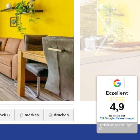
Exzellent
4,9
ock (
)
merken
drucken
Basierend auf
121 Google-Bewertungen
Echtheit von Bewertungen