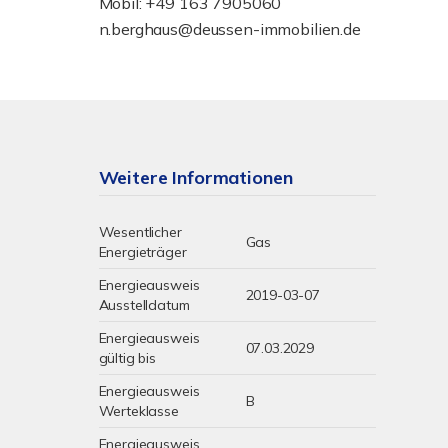
Mobil: +49 163 7905060
n.berghaus@deussen-immobilien.de
Weitere Informationen
Wesentlicher
Gas
Energieträger
Energieausweis
2019-03-07
Ausstelldatum
Energieausweis
07.03.2029
gültig bis
Energieausweis
B
Werteklasse
Energieausweis