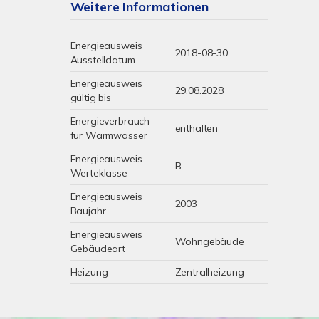
Weitere Informationen
Energieausweis
2018-08-30
Ausstelldatum
Energieausweis
29.08.2028
gültig bis
Energieverbrauch
enthalten
für Warmwasser
Energieausweis
B
Werteklasse
Energieausweis
2003
Baujahr
Energieausweis
Wohngebäude
Gebäudeart
Heizung
Zentralheizung