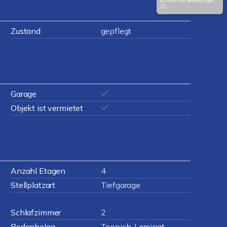
Echtheit von Bewertungen
Zustand
gepflegt
Garage
Objekt ist vermietet
Anzahl Etagen
4
Stellplatzart
Tiefgarage
Schlafzimmer
2
Bodenbelag
Teppich, Laminat