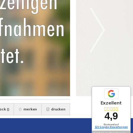
Exzellent
ock (
)
merken
drucken
4,9
Basierend auf
121 Google-Bewertungen