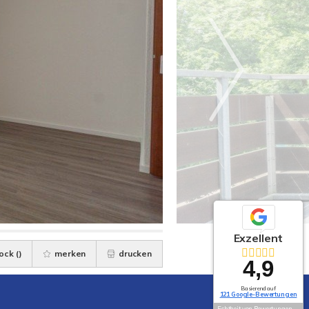
Exzellent
ock (
)
merken
drucken
4,9
Basierend auf
121 Google-Bewertungen
Echtheit von Bewertungen