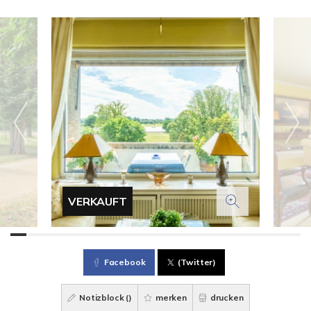
VERKAUFT
Facebook
(Twitter)
Notizblock (
)
merken
drucken