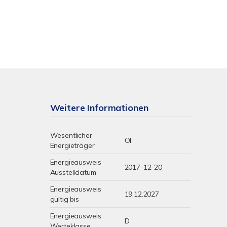
Weitere Informationen
Wesentlicher
Öl
Energieträger
Energieausweis
2017-12-20
Ausstelldatum
Energieausweis
19.12.2027
gültig bis
Energieausweis
D
Werteklasse