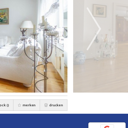
ock (
)
merken
drucken