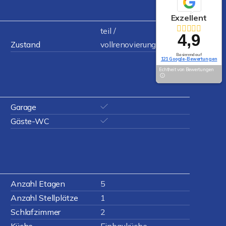
Exzellent
teil /
4,9
Zustand
vollrenovierungsbedürftig
Basierend auf
121 Google-Bewertungen
Echtheit von Bewertungen
Garage
Gäste-WC
Anzahl Etagen
5
Anzahl Stellplätze
1
Schlafzimmer
2