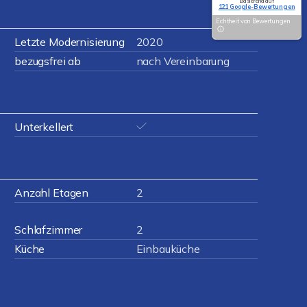
Basierend auf
121 Google-Bewertungen
Echtheit von Bewertungen
Letzte Modernisierung
2020
bezugsfrei ab
nach Vereinbarung
Unterkellert
Anzahl Etagen
2
Schlafzimmer
2
Küche
Einbauküche