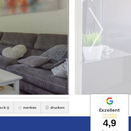
ock (
)
merken
drucken
Exzellent
4,9