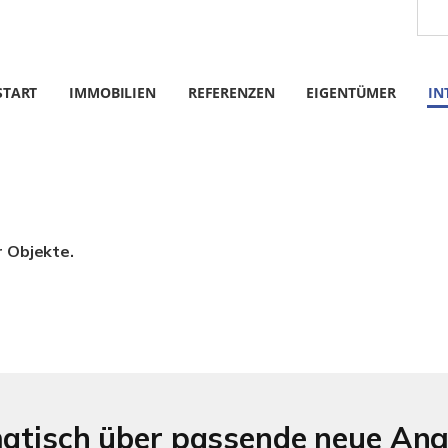
START
IMMOBILIEN
REFERENZEN
EIGENTÜMER
IN
r Objekte.
matisch über passende neue An