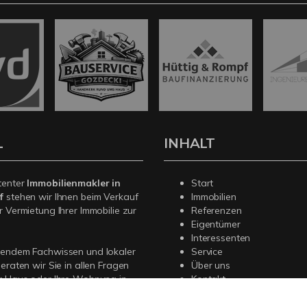
L
INHALT
tenter
Immobilienmakler in
Start
f
stehen wir Ihnen beim Verkauf
Immobilien
r Vermietung Ihrer Immobilie zur
Referenzen
Eigentümer
Interessenten
sendem Fachwissen und lokaler
Service
beraten wir Sie in allen Fragen
Über uns
r Haus oder Ihre Wohnung in
Kontakt
. Sprechen Sie uns an - wir sind