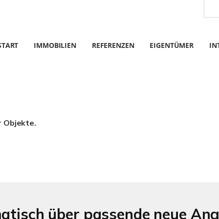
START
IMMOBILIEN
REFERENZEN
EIGENTÜMER
IN
r Objekte.
matisch über passende neue An