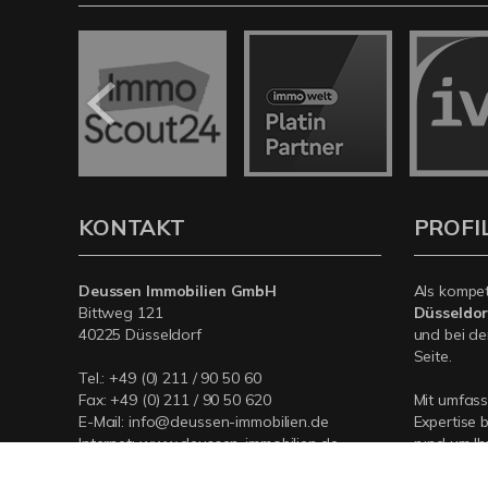
KONTAKT
PROFI
Deussen Immobilien GmbH
Als kompe
Bittweg 121
Düsseldor
40225 Düsseldorf
und bei de
Seite.
Tel.:
+49 (0) 211 / 90 50 60
Fax: +49 (0) 211 / 90 50 620
Mit umfas
E-Mail:
info@deussen-immobilien.de
Expertise 
Internet:
www.deussen-immobilien.de
rund um Ih
Düsseldorf
für Sie da.