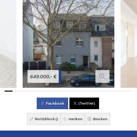
649.000,- €
Facebook
(Twitter)
Notizblock (
)
merken
drucken