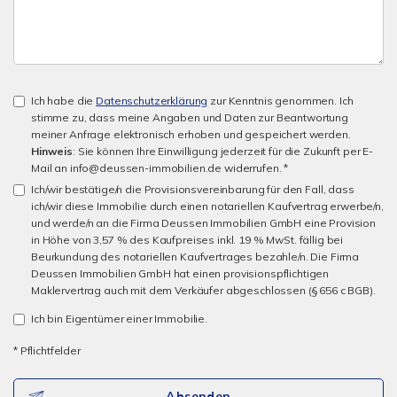
Ich habe die
Datenschutzerklärung
zur Kenntnis genommen. Ich
stimme zu, dass meine Angaben und Daten zur Beantwortung
meiner Anfrage elektronisch erhoben und gespeichert werden.
Hinweis
: Sie können Ihre Einwilligung jederzeit für die Zukunft per E-
Mail an info@deussen-immobilien.de widerrufen. *
Ich/wir bestätige/n die Provisionsvereinbarung für den Fall, dass
ich/wir diese Immobilie durch einen notariellen Kaufvertrag erwerbe/n,
und werde/n an die Firma Deussen Immobilien GmbH eine Provision
in Höhe von 3,57 % des Kaufpreises inkl. 19 % MwSt. fällig bei
Beurkundung des notariellen Kaufvertrages bezahle/n. Die Firma
Deussen Immobilien GmbH hat einen provisionspflichtigen
Maklervertrag auch mit dem Verkäufer abgeschlossen (§ 656 c BGB).
Ich bin Eigentümer einer Immobilie.
* Pflichtfelder
Absenden