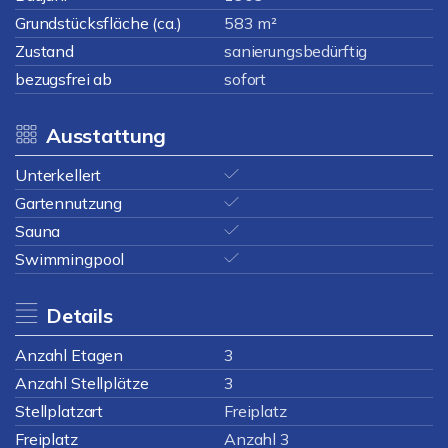
Grundstücksfläche (ca.)
583 m²
Zustand
sanierungsbedürftig
bezugsfrei ab
sofort
Ausstattung
Unterkellert
Gartennutzung
Sauna
Swimmingpool
Details
Anzahl Etagen
3
Anzahl Stellplätze
3
Stellplatzart
Freiplatz
Freiplatz
Anzahl 3