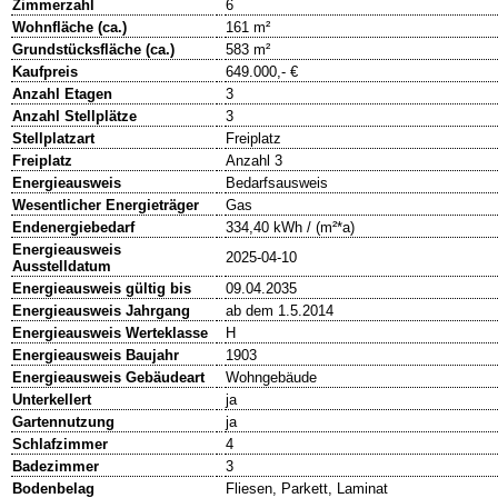
Zimmerzahl
6
Wohnfläche (ca.)
161 m²
Grundstücksfläche (ca.)
583 m²
Kaufpreis
649.000,- €
Anzahl Etagen
3
Anzahl Stellplätze
3
Stellplatzart
Freiplatz
Freiplatz
Anzahl 3
Energieausweis
Bedarfsausweis
Wesentlicher Energieträger
Gas
Endenergiebedarf
334,40 kWh / (m²*a)
Energieausweis
2025-04-10
Ausstelldatum
Energieausweis gültig bis
09.04.2035
Energieausweis Jahrgang
ab dem 1.5.2014
Energieausweis Werteklasse
H
Energieausweis Baujahr
1903
Energieausweis Gebäudeart
Wohngebäude
Unterkellert
ja
Gartennutzung
ja
Schlafzimmer
4
Badezimmer
3
Bodenbelag
Fliesen, Parkett, Laminat